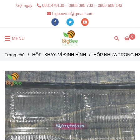
Gọi ngay
0981479130 – 0985 385 733 – 0903 609 143
bigbeevnn@gmail.com
0
MENU
Trang chủ
/
HỘP -KHAY- VỈ ĐỊNH HÌNH
/
HỘP NHỰA TRONG H3