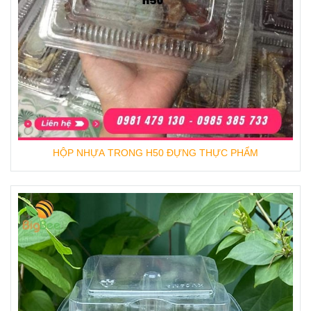
HỘP NHỰA TRONG H50 ĐỰNG THỰC PHẨM