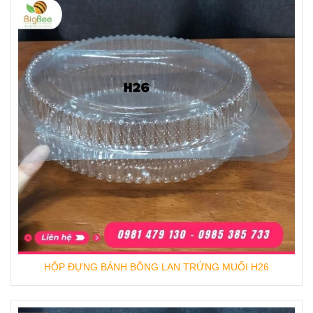
HỘP ĐỰNG BÁNH BÔNG LAN TRỨNG MUỐI H26