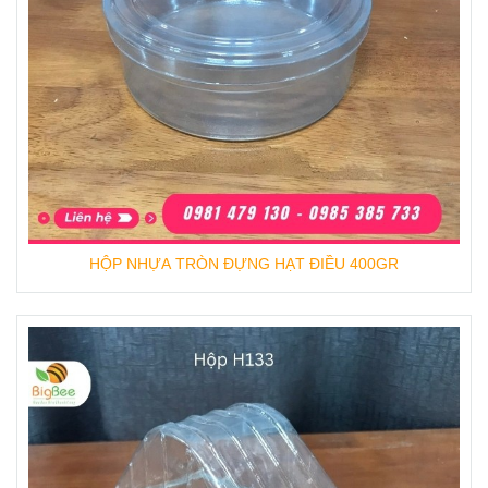
salad, sushi, xôi, khô gà, snack…
Mua hộp nhựa H30 chất lượng tại Bao Bì
Thu Hồng
Nếu bạn đang tìm nguồn cung cấp hộp nhựa
trong suốt H30 giá sỉ – chất lượng – giao hàng
toàn quốc, hãy liên hệ Bao Bì Thu Hồng.
Chúng tôi cam kết:
HỘP NHỰA TRÒN ĐỰNG HẠT ĐIỀU 400GR
Giá tận xưởng, cạnh tranh nhất thị
trường
Hàng chính hãng, đạt chuẩn an toàn thực
phẩm
Giao hàng nhanh toàn quốc – nhận đơn sỉ
& lẻ linh hoạt