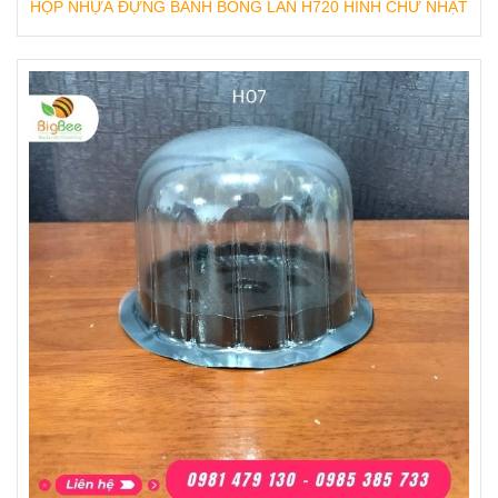
HỘP NHỰA ĐỰNG BÁNH BÔNG LAN H720 HÌNH CHỮ NHẬT