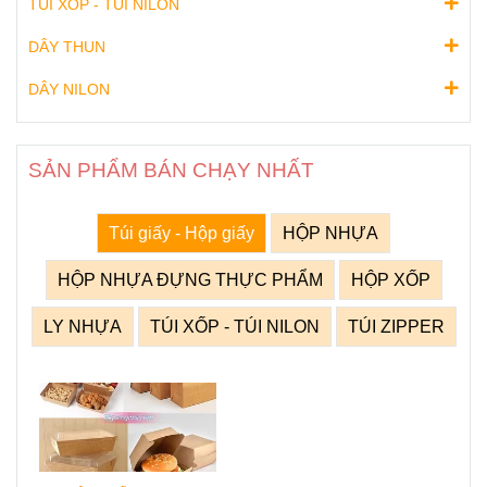
TÚI XỐP - TÚI NILON
DÂY THUN
DÂY NILON
SẢN PHẨM BÁN CHẠY NHẤT
Túi giấy - Hộp giấy
HỘP NHỰA
HỘP NHỰA ĐỰNG THỰC PHẨM
HỘP XỐP
LY NHỰA
TÚI XỐP - TÚI NILON
TÚI ZIPPER