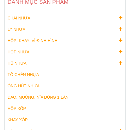
DANH MỤC SẢN PHẨM
CHAI NHỰA
LY NHỰA
HỘP -KHAY- VỈ ĐỊNH HÌNH
HỘP NHỰA
HŨ NHỰA
TÔ CHÉN NHỰA
ỐNG HÚT NHỰA
DAO, MUỖNG, NĨA DÙNG 1 LẦN
HỘP XỐP
KHAY XỐP