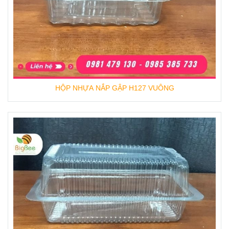
HỘP NHỰA NẮP GẬP H127 VUÔNG