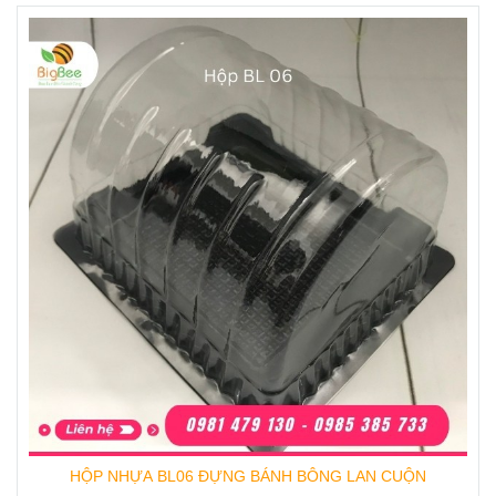
HỘP NHỰA BL06 ĐỰNG BÁNH BÔNG LAN CUỘN