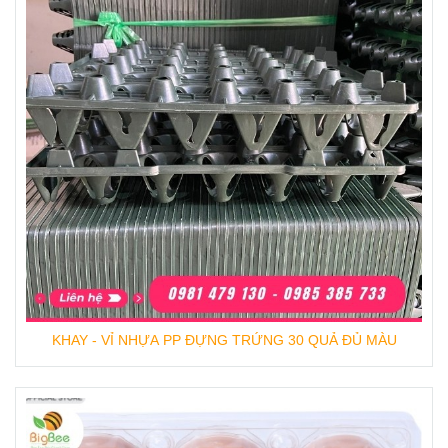
KHAY - VỈ NHỰA PP ĐỰNG TRỨNG 30 QUẢ ĐỦ MÀU