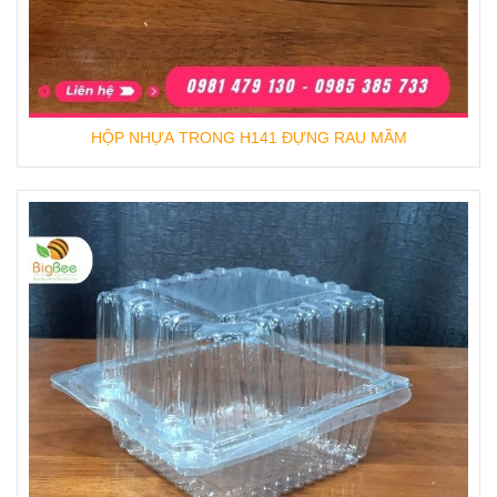
HỘP NHỰA TRONG H141 ĐỰNG RAU MẦM