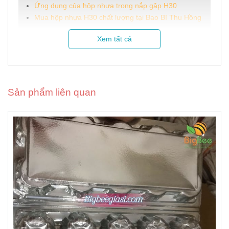
Ứng dụng của hộp nhựa trong nắp gập H30
Mua hộp nhựa H30 chất lượng tại Bao Bì Thu Hồng
Xem tất cả
Thông tin sản phẩm
Tên sản phẩm: Hộp nhựa trong H30
Kích thước tổng thể: 160 × 110 × 37 mm
Sản phẩm liên quan
Kích thước lọt lòng: 140 × 85 × 35 mm
Độ dày hộp: 0.2 mm
Chất liệu: Nhựa PET nguyên sinh trong
suốt, an toàn cho thực phẩm
Công dụng: Dùng để đựng bánh ngọt, trái
cây, thực phẩm, đồ ăn sẵn