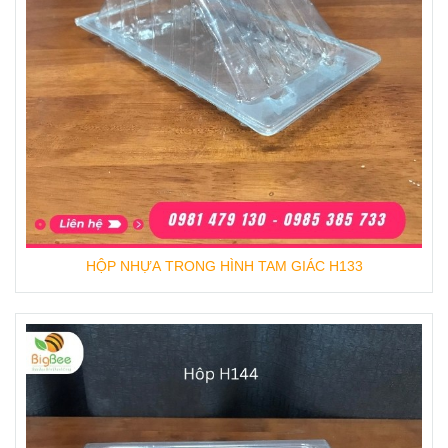
Tư vấn tận tâm giúp khách hàng chọn
đúng mẫu hộp phù hợp nhu cầu.
--------------------------------------------------
📞
Liên hệ ngay để nhận báo giá tốt nhất:
🌐 Website:
bigbeegiasi.com
📱 Hotline:
0981 479 130 – 0985 385 733 –
0903 609 143
HỘP NHỰA TRONG HÌNH TAM GIÁC H133
📧 Email: bigbeevnn@gmail.com
🏭 Địa chỉ: D15/26/1D Võ Văn Vân, Ấp 41,
Xã Tân Vĩnh Lộc, TP. Hồ Chí Minh