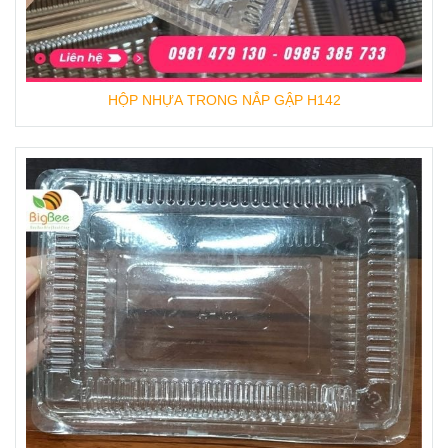
HỘP NHỰA TRONG NẮP GẬP H142