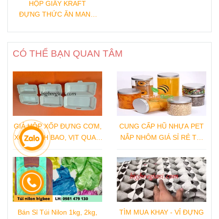
HỘP GIẤY KRAFT
ĐỰNG THỨC ĂN MANG
ĐI
CÓ THỂ BẠN QUAN TÂM
GIÁ HỘP XỐP ĐỰNG CƠM,
CUNG CẤP HŨ NHỰA PET
XÔI, BÁNH BAO, VỊT QUAY,
NẮP NHÔM GIÁ SỈ RẺ TẠI
GÀ QUAY TẠI NHÀ SẢN
XƯỞNG SẢN XUẤT
XUẤT
Bán Sỉ Túi Nilon 1kg, 2kg,
TÌM MUA KHAY - VỈ ĐỰNG