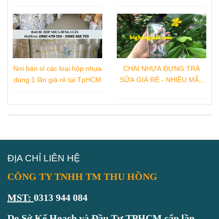
Loại
TẠI TPHCM
Nơi bán sỉ các loại hộp nhựa
CHAI NHỰA ĐỰNG TRÀ
dùng 1 lần giá rẻ tại TpHCM
SỮA GIÁ RẺ - NHIỀU MẪU
CHAI NHỰA ĐẸP
ĐỊA CHỈ LIÊN HỆ
CÔNG TY TNHH TM THU HỒNG
MST:
0313 944 084
Do Sở Kế Hoạch và Đầu Tư TPHCM cấp lần