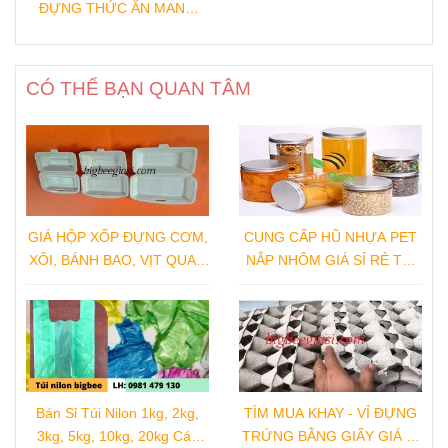
ĐỰNG THỨC ĂN MANG
ĐI
CÓ THỂ BẠN QUAN TÂM
GIÁ HỘP XỐP ĐỰNG CƠM,
CUNG CẤP HŨ NHỰA PET
XÔI, BÁNH BAO, VỊT QUAY,
NẮP NHÔM GIÁ SỈ RẺ TẠI
GÀ QUAY TẠI NHÀ SẢN
XƯỞNG SẢN XUẤT
XUẤT
Bán Sỉ Túi Nilon 1kg, 2kg,
TÌM MUA KHAY - VỈ ĐỰNG
3kg, 5kg, 10kg, 20kg Các
TRỨNG BẰNG GIẤY GIÁ SỈ