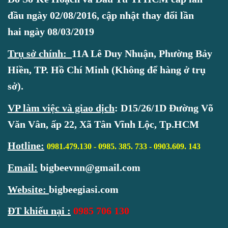
đầu ngày 02/08/2016, cập nhật thay đổi lần
hai ngày 08/03/2019
Trụ sở chính:
11A Lê Duy Nhuận, Phường Bảy
Hiền, TP. Hồ Chí Minh (Không để hàng ở trụ
sở).
VP làm việc và giao dịch
:
D15/26/1D Đường Võ
Văn Vân, ấp 22, Xã Tân Vĩnh Lộc, Tp.HCM
Hotline
:
0981.479.130 - 0985. 385. 733 -
0903.609. 143
Email:
bigbeevnn@gmail.com
Website:
bigbeegiasi.com
ĐT khiếu nại :
0985 706 130