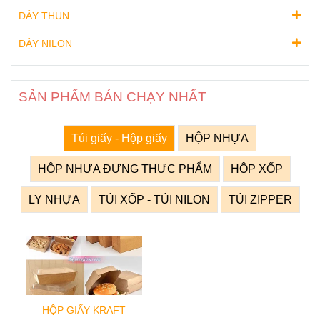
DÂY THUN
DÂY NILON
SẢN PHẨM BÁN CHẠY NHẤT
Túi giấy - Hộp giấy
HỘP NHỰA
HỘP NHỰA ĐỰNG THỰC PHẨM
HỘP XỐP
LY NHỰA
TÚI XỐP - TÚI NILON
TÚI ZIPPER
HỘP GIẤY KRAFT