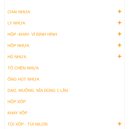
CHAI NHỰA
LY NHỰA
HỘP -KHAY- VỈ ĐỊNH HÌNH
HỘP NHỰA
HŨ NHỰA
TÔ CHÉN NHỰA
ỐNG HÚT NHỰA
DAO, MUỖNG, NĨA DÙNG 1 LẦN
HỘP XỐP
KHAY XỐP
TÚI XỐP - TÚI NILON