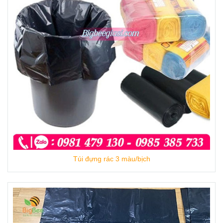
Túi đựng rác 3 màu/bịch