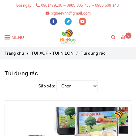
Gọi ngay
0981479130 – 0985 385 733 – 0903 609 143
bigbeevnn@gmail.com
0
MENU
Trang chủ
/
TÚI XỐP - TÚI NILON
/
Túi đựng rác
Túi đựng rác
Sắp xếp: