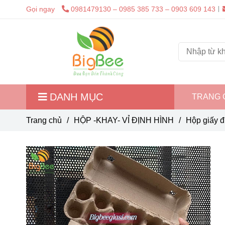
Gọi ngay
0981479130 – 0985 385 733 – 0903 609 143
DANH MỤC
TRANG 
Trang chủ
/
HỘP -KHAY- VỈ ĐỊNH HÌNH
/
Hộp giấy đ