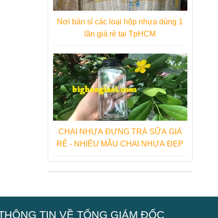
Nơi bán sỉ các loại hộp nhựa dùng 1
lần giá rẻ tại TpHCM
CHAI NHỰA ĐỰNG TRÀ SỮA GIÁ
RẺ - NHIỀU MẪU CHAI NHỰA ĐẸP
THÔNG TIN VỀ TỔNG GIÁM ĐỐC