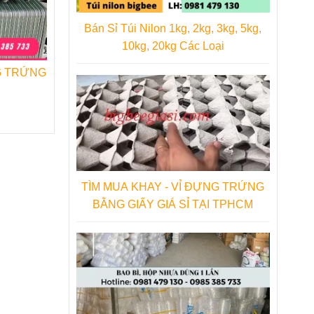
Bán Sỉ Túi Nilon 1kg, 2kg, 3kg, 5kg,
10kg, 20kg Các Loại
TÌM MUA KHAY - VỈ ĐỰNG TRỨNG
BẰNG GIẤY GIÁ SỈ TẠI TPHCM