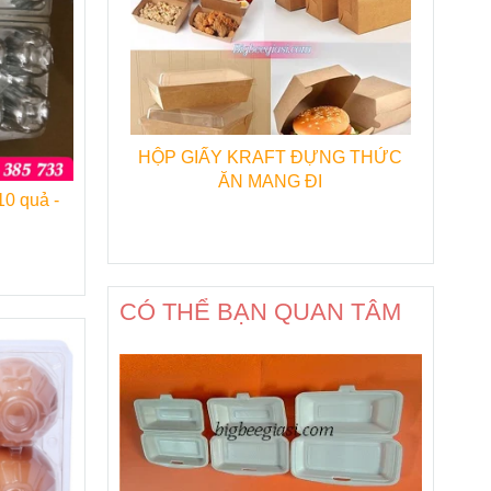
HỘP GIẤY KRAFT ĐỰNG THỨC
ĂN MANG ĐI
CÓ THỂ BẠN QUAN TÂM