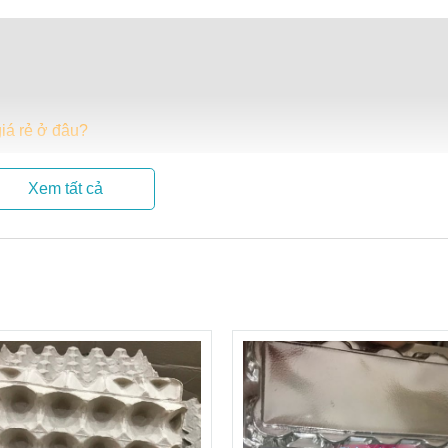
iá rẻ ở đâu?
Xem tất cả
, lỗ rộng 4 cm