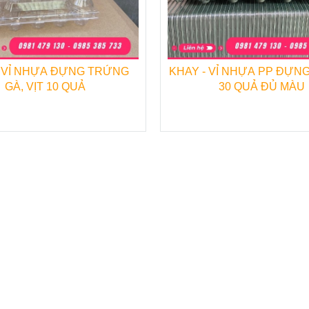
- VỈ NHỰA ĐỰNG TRỨNG
KHAY - VỈ NHỰA PP ĐỰNG TRỨNG
GÀ, VỊT 10 QUẢ
30 QUẢ ĐỦ MÀU
u rộng của hộp là 9cm