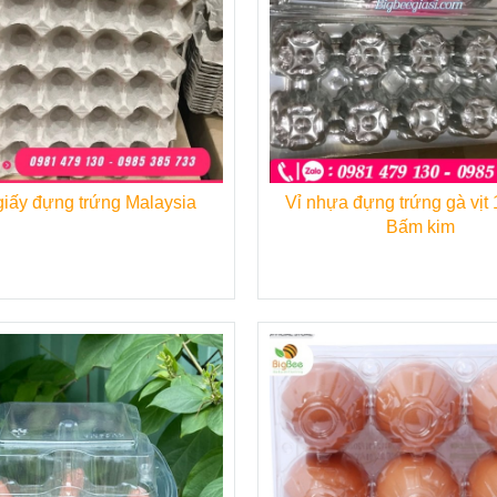
iấy đựng trứng Malaysia
Vỉ nhựa đựng trứng gà vịt 10 quả -
Bấm kim