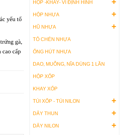
HỘP -KHAY- VỈ ĐỊNH HÌNH
HỘP NHỰA
ác yếu tố
HŨ NHỰA
TÔ CHÉN NHỰA
trứng gà,
à cao cấp
ỐNG HÚT NHỰA
DAO, MUỖNG, NĨA DÙNG 1 LẦN
HỘP XỐP
KHAY XỐP
TÚI XỐP - TÚI NILON
DÂY THUN
DÂY NILON