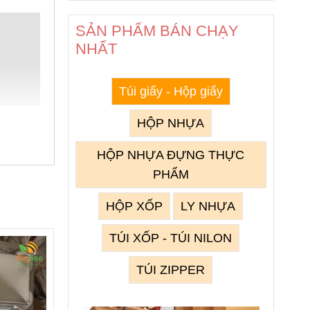
SẢN PHẨM BÁN CHẠY
NHẤT
Túi giấy - Hộp giấy
HỘP NHỰA
HỘP NHỰA ĐỰNG THỰC
PHẨM
HỘP XỐP
LY NHỰA
TÚI XỐP - TÚI NILON
TÚI ZIPPER