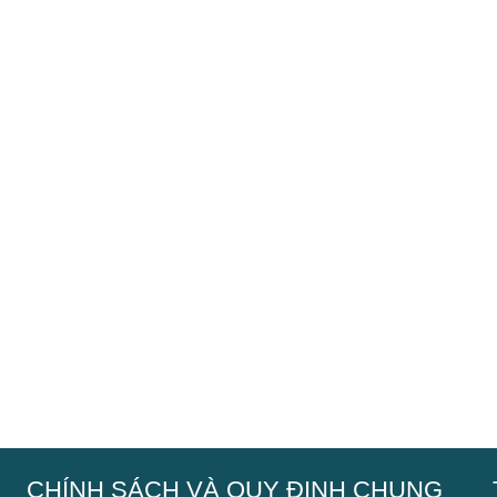
Kích thước lỗ 4cm
CHÍNH SÁCH VÀ QUY ĐỊNH CHUNG