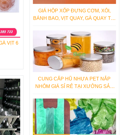
GIÁ HỘP XỐP ĐỰNG CƠM, XÔI,
BÁNH BAO, VỊT QUAY, GÀ QUAY TẠI
NHÀ SẢN XUẤT
À VỊT 6
CUNG CẤP HŨ NHỰA PET NẮP
NHÔM GIÁ SỈ RẺ TẠI XƯỞNG SẢN
XUẤT