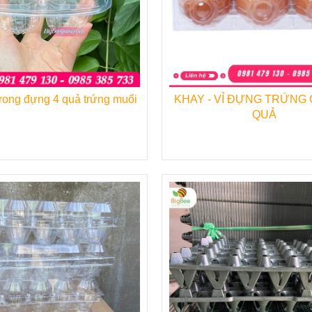
trong đựng 4 quả trứng muối
KHAY - VỈ ĐỰNG TRỨNG G
ấy đựng trứng dài 29cm
QUẢ