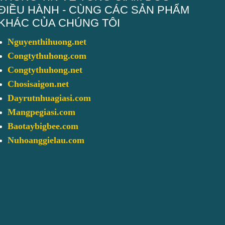
ĐIỀU HÀNH - CÙNG CÁC SẢN PHẨM
KHÁC CỦA CHÚNG TÔI
Nguyenthihuong.net
Congtythuhong.com
Congtythuhong.net
Chosisaigon.net
Dayrutnhuagiasi.com
Mangpegiasi.com
Baotaybigbee.com
Nuhoanggielau.com