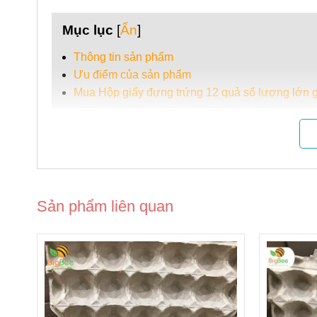
Mục lục
[
Ẩn
]
Thông tin sản phẩm
Ưu điểm của sản phẩm
Mua Hộp giấy đựng trứng 12 quả số lượng lớn g
Thông tin sản phẩm
Hộp giấy đựng trứng gà vịt 12 quả
Chất liệu : Giấy, vỏ cây...
Sản phẩm liên quan
Kích thước: Dài 28 cm, rộng 10 cm, cao 7 cm
Kiểu dáng: Hộp chữ nhật nắp gập gài
Màu sắc: màu nâu giấy carton tự nhiên.
Đóng gói: 190 cái/ kiện.