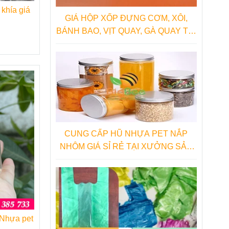
khía giá
GIÁ HỘP XỐP ĐỰNG CƠM, XÔI,
BÁNH BAO, VỊT QUAY, GÀ QUAY TẠI
NHÀ SẢN XUẤT
CUNG CẤP HŨ NHỰA PET NẮP
NHÔM GIÁ SỈ RẺ TẠI XƯỞNG SẢN
XUẤT