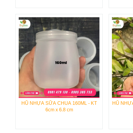
Hồng,
quý khách vui lòng tham khảo những thô
XEM THÊM DANH SÁCH CÁC SẢ
CẤP
♦
Ly giấy cafe take away
♦
Tô giấy đựng kem, cháo, phở,
♦
Đĩa giấy đựng bánh kem, bán
nhật.
♦
Ống hút giấy.
♦
Túi giấy đựng bánh mì.
HŨ NHỰA SỮA CHUA 160ML - KT
HŨ NHỰA
6cm x 6.8 cm
♦
Khăn giấy – giấy vệ sinh.