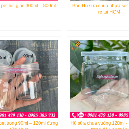
pet lục giác 300ml – 800ml
Bán Hũ sữa chua nhựa sọc 
rẻ tại HCM
et trong 90ml – 120ml đựng
Hũ sữa chua vuông 120ml - Nhựa pet