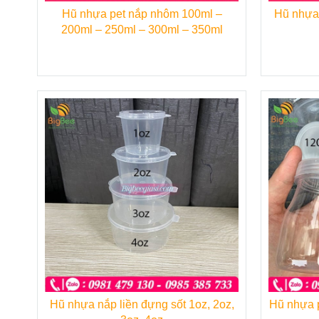
Hũ nhựa pet nắp nhôm 100ml –
Hũ nhựa 
200ml – 250ml – 300ml – 350ml
Hũ nhựa nắp liền đựng sốt 1oz, 2oz,
Hũ nhựa p