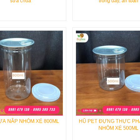
sữa chua
trong dày, an toàn
ế thông minh, nhỏ gọn, hiện đại. Là sản phẩm bao bì đ
a PET nắp nhôm 700ml
để đựng thực phẩm không c
trong trở nên ngon mắt và hợp vệ sinh hơn.
 nhựa PET nắp nhôm 700ml
để phục vụ kinh doanh
a chỉ chuyên cung cấp các sản phẩm dùng 1 lần chất l
ỰA NẮP NHÔM XÉ 800ML
HŨ PET ĐỰNG THỰC PH
NHÔM XÉ 500ML
nh sản phẩm cũng như về các sản phẩm khác của
Công 