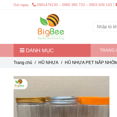
Gọi ngay
0981479130 – 0985 385 733 – 0903 609 143
DANH MỤC
TRANG 
Trang chủ
/
HŨ NHỰA
/
HŨ NHỰA PET NẮP NHÔM