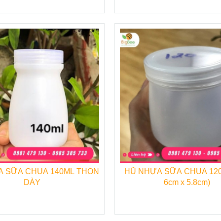
ng tin liên hệ dưới đây.
N PHẨM BAO BÌ DÙNG 1 LẦN DO THU HỒNG CUNG
♦
Ly nhựa Pet, ly nhựa PP.
 bún.
♦
Chai nhựa đựng nước sâm, trà sữa.
h sinh
♦
Hộp nhựa tròn, chữ nhật đựng thực
phẩm.
♦
Khay-vỉ đựng trứng, đựng bánh kẹo.
♦
Hũ nhựa nắp nhôm – hũ nhựa đựng
 SỮA CHUA 140ML THON
HŨ NHỰA SỮA CHUA 120
DÀY
6cm x 5.8cm)
sữa chua.
♦
Tô, chén, dao, muỗng, nĩa, ống hút
dùng 1 lần.