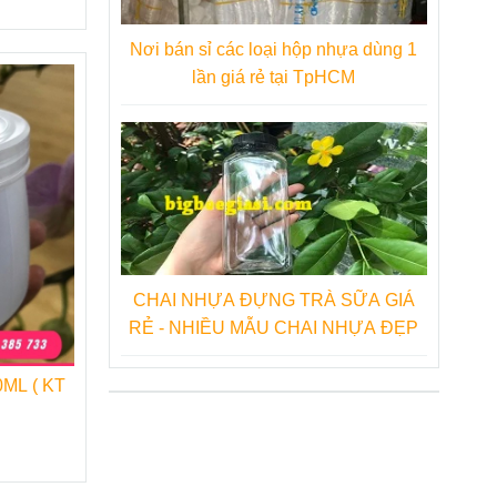
Nơi bán sỉ các loại hộp nhựa dùng 1
lần giá rẻ tại TpHCM
CHAI NHỰA ĐỰNG TRÀ SỮA GIÁ
RẺ - NHIỀU MẪU CHAI NHỰA ĐẸP
ML ( KT