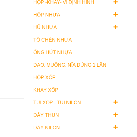
HỘP -KHAY- VỈ ĐỊNH HÌNH
HỘP NHỰA
HŨ NHỰA
TÔ CHÉN NHỰA
ỐNG HÚT NHỰA
DAO, MUỖNG, NĨA DÙNG 1 LẦN
HỘP XỐP
KHAY XỐP
TÚI XỐP - TÚI NILON
DÂY THUN
DÂY NILON