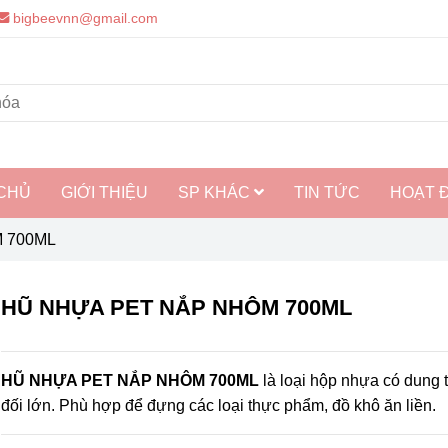
bigbeevnn@gmail.com
CHỦ
GIỚI THIỆU
SP KHÁC
TIN TỨC
HOẠT 
 700ML
HŨ NHỰA PET NẮP NHÔM 700ML
HŨ NHỰA PET NẮP NHÔM 700ML
là loại hộp nhựa có dung 
đối lớn. Phù hợp để đựng các loại thực phẩm, đồ khô ăn liền.