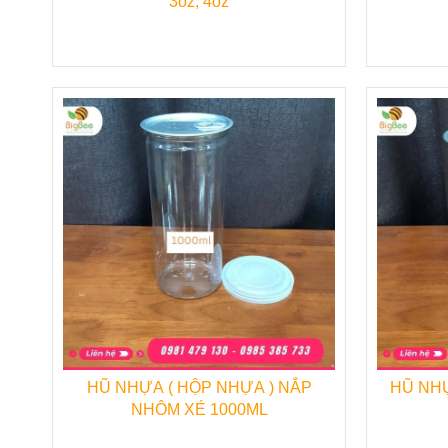
3oz, 4oz
Hũ nhựa PET nắp nhôm 700ml
với thiết k
chọn và yêu thích hiện nay. Sử dụng
Hũ nhự
bảo quản tốt hơn, mà còn giúp thực phâm bên 
Quý khách có nhu cầu tìm mua sản phẩm
Hũ
liên hệ với Công ty TNHH TM
Thu Hồng - đị
có được mức giá cạnh tranh nhất.
HŨ NHỰA ( HỘP NHỰA ) NẮP
HŨ NH
NHÔM XÉ 1000ML
Để biết thêm thông tin chi tiết về giá thà