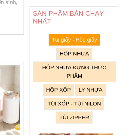
n sinh,
SẢN PHẨM BÁN CHẠY
NHẤT
Túi giấy - Hộp giấy
HỘP NHỰA
HỘP NHỰA ĐỰNG THỰC
PHẨM
HỘP XỐP
LY NHỰA
ược giữ
TÚI XỐP - TÚI NILON
TÚI ZIPPER