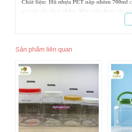
Chất liệu:
Hũ nhựa PET nắp nhôm 700ml
c
an toàn cho thực phẩm. Nắp xoáy được sản xu
Đặc điểm:
- Được làm từ chất liêu nhựa PET, có độ cứng
Sản phẩm liên quan
- Là loại nhựa nguyên sinh, chưa qua tái chế
- Có màu sắc trong suốt, dễ dàng quan sát đư
- Chống thấm khí O2, và CO2 tốt hơn các loại
- Khi đươc gia nhiệt đến 200 độ C hoặc làm
nguyên, tính chống thấm khí hơi vẫn không th
- Có thể đi kèm nắp lót, các loại seal xốp cách