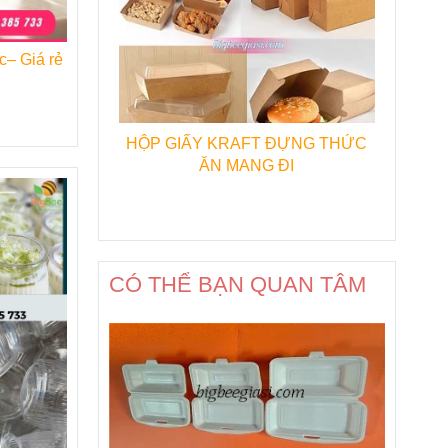
c– Giá rẻ
HỘP GIẤY KRAFT ĐỰNG THỨC
ĂN MANG ĐI
CÓ THỂ BẠN QUAN TÂM
n
chúng
ng.
ại bánh