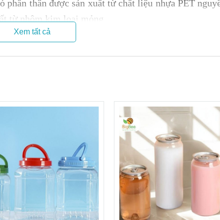
ó phần thân
được sản xuất từ chất liệu nhựa PET nguyê
ất từ nhôm kim loại mỏng.
Xem tất cả
 tốt và ít bị móp méo.
 & được sản xuất riêng dùng để bảo quản thực phẩm.
ợc thực phẩm đựng bên trong.
 nh
ựa khác.
 lạnh ở – 90oC, cấu trúc hóa học của sản phẩm vẫn đ
ay đổi khi nhiệt độ khoảng 100 độ C
 nhiệt