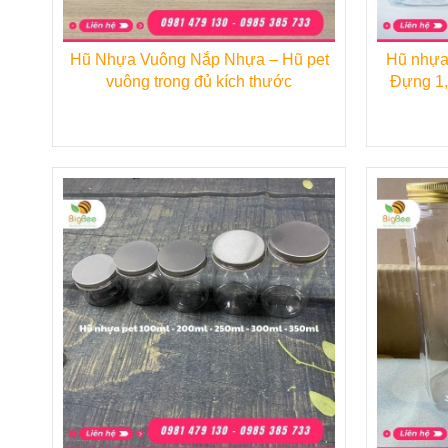
Kích thước
:
Hũ Nhựa Vuông Nắp Nhựa – Hũ pet
Hũ nhựa
vuông trong đủ kích thước
Đựng 1, 
- Dung tích: 700ml
- Đường kính đáy: 90 mm
- Chiều cao: 118 mm
Ứng dụng:
-
Hũ nhựa PET nắp nhôm 700ml
với thiết 
được sử dụ
ng ngày càng nhiều trong sản xuất 
- Với kích thước nhỏ nhắn,
Hũ nhựa PET n
mứt kẹp, ô mai,...
- Sản phẩm cũng có thể được sử dụng làm hũ đ