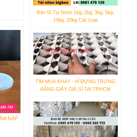
Bán Sỉ Túi Nilon 1kg, 2kg, 3kg, 5kg,
10kg, 20kg Các Loại
ược lựa
hỉ giúp
TÌM MUA KHAY - VỈ ĐỰNG TRỨNG
BẰNG GIẤY GIÁ SỈ TẠI TPHCM
 có thể
ượng để
ẨM NẮP
ty Thu