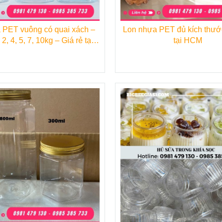
 PET vuông có quai xách –
Lon nhựa PET đủ kích thướ
2, 4, 5, 7, 10kg – Giá rẻ tại
tại HCM
HCM
kế đơn giản nhưng tiện dụng. Khả năng bảo quản tốt nê
thực phẩm nói chung và các loại đồ ăn chế biến nói riê
ắp nhôm 700ml
rất thích hợp để sử dụng đựng các lo
ựng gia vị trong gia đình.