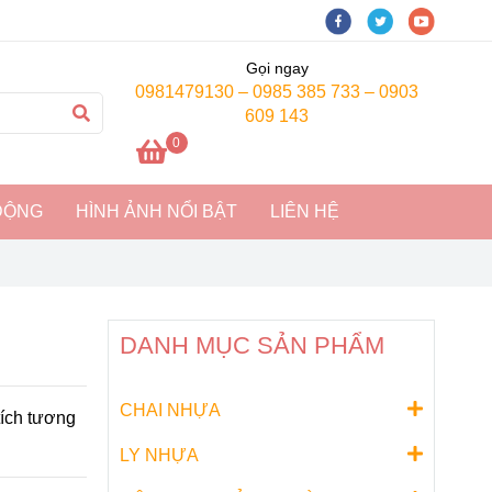
Gọi ngay
0981479130 – 0985 385 733 – 0903
609 143
0
ĐỘNG
HÌNH ẢNH NỔI BẬT
LIÊN HỆ
DANH MỤC SẢN PHẨM
CHAI NHỰA
tích tương
LY NHỰA