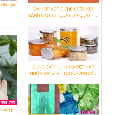
khía giá
GIÁ HỘP XỐP ĐỰNG CƠM, XÔI,
BÁNH BAO, VỊT QUAY, GÀ QUAY TẠI
NHÀ SẢN XUẤT
CUNG CẤP HŨ NHỰA PET NẮP
NHÔM GIÁ SỈ RẺ TẠI XƯỞNG SẢN
XUẤT