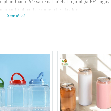
ó phần thân
được sản xuất từ chất liệu nhựa PET nguyê
ản xuất từ nhôm bạc mỏng nhẹ, đậy kín.
Xem tất cả
 tốt và ít bị móp méo.
a pet nguyên sinh, chưa qua tái chế & được sản xuất r
ợc thực phẩm đựng bên trong.
 nhựa khác.
lạnh ở – 90 độ C thì cấu trúc hóa học của sản phẩm v
g thay đổi khi nhiệt độ khoảng 100 độ C