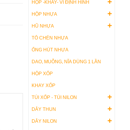
HỘP -KHAY- VỈ ĐỊNH HÌNH
HỘP NHỰA
HŨ NHỰA
TÔ CHÉN NHỰA
ỐNG HÚT NHỰA
DAO, MUỖNG, NĨA DÙNG 1 LẦN
HỘP XỐP
KHAY XỐP
TÚI XỐP - TÚI NILON
DÂY THUN
DÂY NILON