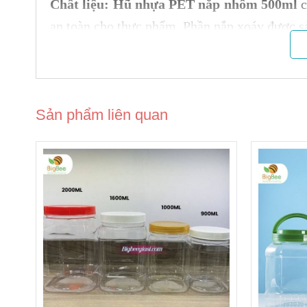
Chất liệu:
Hũ nhựa PET nắp nhôm 500ml
c
an toàn cho thực phẩm. Phần nắp xoáy được s
Đặc điểm:
- Được làm từ chất liêu nhựa PET, có độ cứng
Sản phẩm liên quan
-
Hũ nhựa PET nắp nhôm 500ml
sử dụng nhự
cho dùng để bảo quản thực phẩm.
- Có màu sắc trong suốt, dễ dàng quan sát đư
- Chống thấm khí O2, và CO2 tốt hơn các loại
- Khi đươc gia nhiệt đến 200 độ C hoặc làm 
giữ nguyên, tính chống thấm khí hơi vẫn khôn
Ứng dụng: