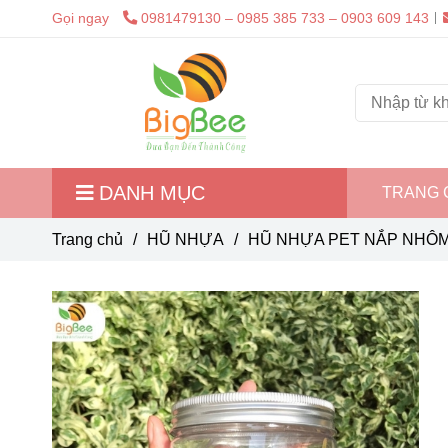
Gọi ngay
0981479130 – 0985 385 733 – 0903 609 143
DANH MỤC
TRANG 
Trang chủ
/
HŨ NHỰA
/
HŨ NHỰA PET NẮP NHÔM