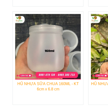
♦
Tô giấy đựng kem, cháo, phở,
♦
Đĩa giấy đựng bánh kem, bán
nhật.
♦
Ống hút giấy.
♦
Túi giấy đựng bánh mì.
♦
Khăn giấy – giấy vệ sinh.
♦
Khăn lạnh – khăn ướt.
HŨ NHỰA SỮA CHUA 160ML - KT
HŨ NHỰA
♦
Đũa tre dùng 1 lần.
6cm x 6.8 cm
♦
Màng bọc thực phẩm.