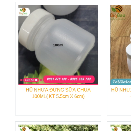
……Và nhiều sản phẩm khác được cập nhật t
--------------------------------------------------
CÔNG TY TNHH TM THU HỒNG
MST
:
0313 944 084
HŨ NHỰA ĐỰNG SỮA CHUA
HŨ NHỰ
Trụ sở chính:
11A Lê Duy Nhuận, P.12, Q. Tâ
100ML( KT 5.5cm X 6cm)
VP làm việc và giao dịch:
D15/26/1A Đường 
Tp.HCM