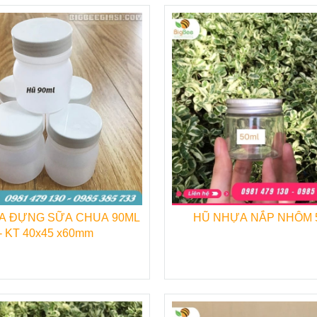
♦
Dây nilon buộc hàng.
♦
Dây thun buộc hàng.
hường xuyên tại
Web:
Bigbeegiasi.com
A ĐỰNG SỮA CHUA 90ML
HŨ NHỰA NẮP NHÔM 
n Bình, Tp. HCM( không có hàng ở trụ sở)
- KT 40x45 x60mm
Võ Văn Vân, ấp 4B, xã Vĩnh Lộc B, Huyện Bình Chánh