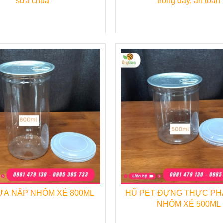
sữa chua
trong dày, an toàn
thương hiệu
Thu Hồng
được sản xuất trên dây chuy
g kèm theo nắp nhôm bạc, khác biệt hoàn toàn so với c
ường hiện nay.
 nhựa PET nắp nhôm 500ml
để phục vụ kinh doanh
 được mức giá cạnh tranh nhất.
nh sản phẩm cũng như về các sản phẩm khác của
Công 
ng tin liên hệ dưới đây.
N PHẨM BAO BÌ DÙNG 1 LẦN DO THU HỒNG CUNG
ỰA NẮP NHÔM XÉ 800ML
HŨ PET ĐỰNG THỰC PH
NHÔM XÉ 500ML
♦
Ly nhựa Pet, ly nhựa PP.