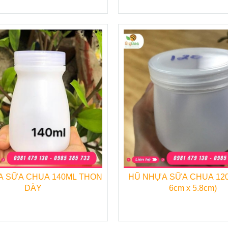
 bún.
♦
Chai nhựa đựng nước sâm, trà sữa.
h sinh
♦
Hộp nhựa tròn, chữ nhật đựng thực
phẩm.
♦
Khay-vỉ đựng trứng, đựng bánh kẹo.
♦
Hũ nhựa nắp nhôm – hũ nhựa đựng
sữa chua.
♦
Tô, chén, dao, muỗng, nĩa, ống hút
dùng 1 lần.
♦
Khay xốp đựng thịt, cá, rau củ quả.
 SỮA CHUA 140ML THON
HŨ NHỰA SỮA CHUA 120
♦
Tô xốp đựng cháo, phở hủ tiếu.
DÀY
6cm x 5.8cm)
♦
Hộp xốp đựng cơm, xôi, bánh bao.
♦
Bao bì túi xốp – túi ni lông.