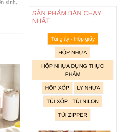
n sinh,
SẢN PHẨM BÁN CHẠY
NHẤT
Túi giấy - Hộp giấy
HỘP NHỰA
iêng
HỘP NHỰA ĐỰNG THỰC
PHẨM
HỘP XỐP
LY NHỰA
TÚI XỐP - TÚI NILON
ẫn được
TÚI ZIPPER