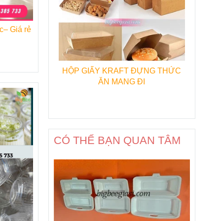
ày càng
c– Giá rẻ
ại bánh
HỘP GIẤY KRAFT ĐỰNG THỨC
ĂN MANG ĐI
CÓ THỂ BẠN QUAN TÂM