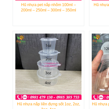
Hũ nhựa pet nắp nhôm 100ml –
Hũ nhựa 
200ml – 250ml – 300ml – 350ml
Hũ nhựa nắp liền đựng sốt 1oz, 2oz,
Hũ nhựa p