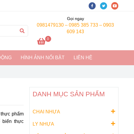
Gọi ngay
0981479130 – 0985 385 733 – 0903
609 143
0
ĐỘNG
HÌNH ẢNH NỔI BẬT
LIÊN HỆ
DANH MỤC SẢN PHẨM
CHAI NHỰA
 thực phẩm
 biến thực
LY NHỰA