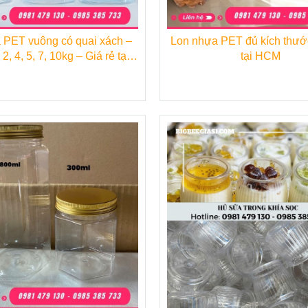
 kế đơn giản nhưng tiện dụng, chúng được sử dụng ng
 PET vuông có quai xách –
Lon nhựa PET đủ kích thướ
ác loại đồ ăn chế biến nói riêng.
2, 4, 5, 7, 10kg – Giá rẻ tại
tại HCM
HCM
ắp nhôm 250ml
rất thích hợp để sử dụng đựng các lo