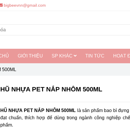
bigbeevnn@gmail.com
CHỦ
GIỚI THIỆU
SP KHÁC
TIN TỨC
HOẠT 
 500ML
HŨ NHỰA PET NẮP NHÔM 500ML
HŨ NHỰA PET NẮP NHÔM 500ML
là sản phẩm bao bì đựng
đạt chuẩn, thích hợp để dùng trong ngành công nghiệp chế
phẩm.