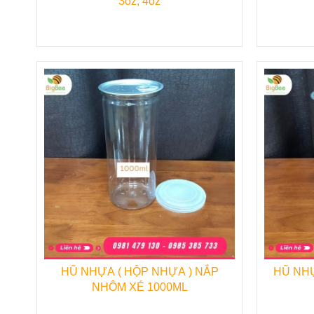
3oz, 4oz
Sản phẩm
Hũ nhựa PET nắp nhôm 500ml
nghệ hiện đại. Kích thước 500ml được sử dụn
sản phẩm hũ nhựa đựng thực phẩm trên thị tr
Quý khách có nhu cầu tìm mua sản phẩm
Hũ
liên hệ với Công ty TNHH TM Thu Hồng để có
Để biết thêm thông tin chi tiết về giá thà
Hồng,
quý khách vui lòng tham khảo những thô
XEM THÊM DANH SÁCH CÁC SẢ
HŨ NHỰA ( HỘP NHỰA ) NẮP
HŨ NH
CẤP
NHÔM XÉ 1000ML
♦
Ly giấy cafe take away