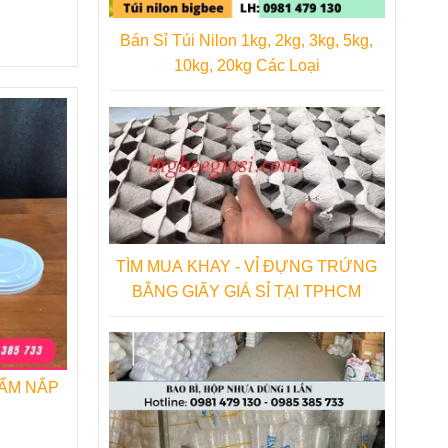
Bán Sỉ Túi Nilon 1kg, 2kg, 3kg, 5kg,
ền công
10kg, 20kg Các Loại
ác dòng
 có thể
ty Thu
TÌM MUA KHAY - VỈ ĐỰNG TRỨNG
BẰNG GIẤY GIÁ SỈ TẠI TPHCM
ẨM NẮP