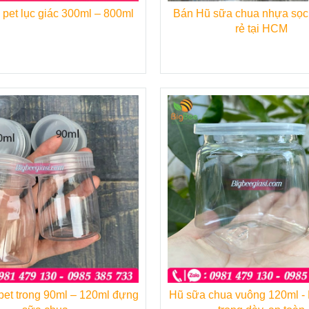
pet lục giác 300ml – 800ml
Bán Hũ sữa chua nhựa sọc 
rẻ tại HCM
et trong 90ml – 120ml đựng
Hũ sữa chua vuông 120ml - Nhựa pet