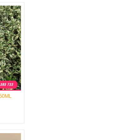
50ML
,