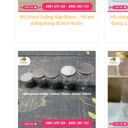
-
Hũ nhựa PET nắp nhôm 250ml
với thiết
Hũ Nhựa Vuông Nắp Nhựa – Hũ pet
Hũ nhựa
nhiều trong sản xuất thực phẩm nói chung và c
vuông trong đủ kích thước
Đựng 1, 
- Với kích thước nhỏ nhắn,
Hũ nhựa PET n
mứt kẹp, ô mai,...
Kích thước
:
- Dung tích: 500ml
- Đường kính miệng: 88mm
- Đường kính đáy: 88 mm
- Chiều cao: 82 mm