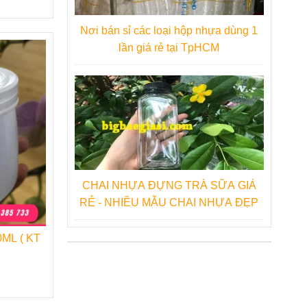
Nơi bán sỉ các loại hộp nhựa dùng 1
lần giá rẻ tại TpHCM
CHAI NHỰA ĐỰNG TRÀ SỮA GIÁ
RẺ - NHIỀU MẪU CHAI NHỰA ĐẸP
ML ( KT