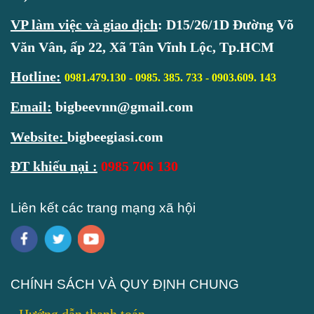
VP làm việc và giao dịch
:
D15/26/1D Đường Võ
Văn Vân, ấp 22, Xã Tân Vĩnh Lộc, Tp.HCM
Hotline
:
0981.479.130 - 0985. 385. 733 -
0903.609. 143
Email:
bigbeevnn@gmail.com
Website:
bigbeegiasi.com
ĐT khiếu nại :
0985 706 130
Liên kết các trang mạng xã hội
CHÍNH SÁCH VÀ QUY ĐỊNH CHUNG
-
Hướng dẫn thanh toán