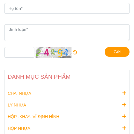
Gửi
DANH MỤC SẢN PHẨM
CHAI NHỰA
LY NHỰA
HỘP -KHAY- VỈ ĐỊNH HÌNH
HỘP NHỰA