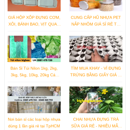
GIÁ HỘP XỐP ĐỰNG CƠM,
CUNG CẤP HŨ NHỰA PET
XÔI, BÁNH BAO, VỊT QUAY,
NẮP NHÔM GIÁ SỈ RẺ TẠI
GÀ QUAY TẠI NHÀ SẢN
XƯỞNG SẢN XUẤT
XUẤT
Bán Sỉ Túi Nilon 1kg, 2kg,
TÌM MUA KHAY - VỈ ĐỰNG
3kg, 5kg, 10kg, 20kg Các
TRỨNG BẰNG GIẤY GIÁ SỈ
Loại
TẠI TPHCM
Nơi bán sỉ các loại hộp nhựa
CHAI NHỰA ĐỰNG TRÀ
dùng 1 lần giá rẻ tại TpHCM
SỮA GIÁ RẺ - NHIỀU MẪU