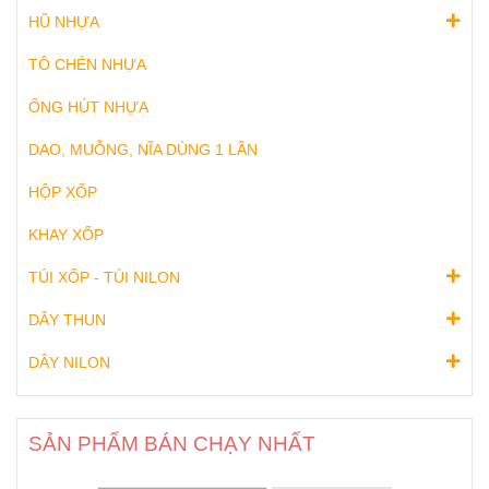
HŨ NHỰA
TÔ CHÉN NHỰA
ỐNG HÚT NHỰA
DAO, MUỖNG, NĨA DÙNG 1 LẦN
HỘP XỐP
KHAY XỐP
TÚI XỐP - TÚI NILON
DÂY THUN
DÂY NILON
SẢN PHẨM BÁN CHẠY NHẤT