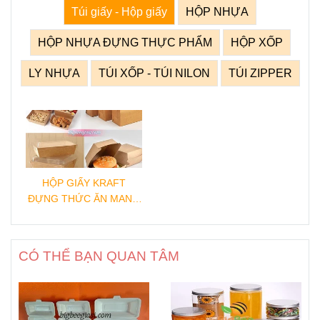
Túi giấy - Hộp giấy
HỘP NHỰA
HỘP NHỰA ĐỰNG THỰC PHẨM
HỘP XỐP
LY NHỰA
TÚI XỐP - TÚI NILON
TÚI ZIPPER
HỘP GIẤY KRAFT
ĐỰNG THỨC ĂN MANG
ĐI
CÓ THỂ BẠN QUAN TÂM