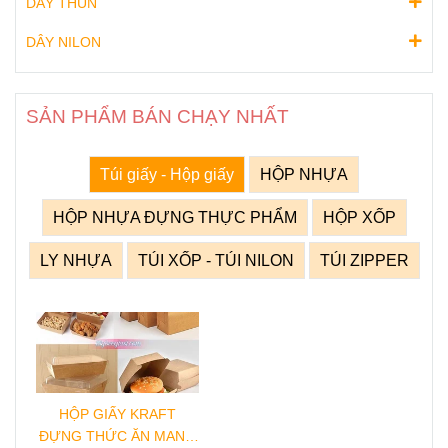
DÂY THUN
DÂY NILON
SẢN PHẨM BÁN CHẠY NHẤT
Túi giấy - Hộp giấy
HỘP NHỰA
HỘP NHỰA ĐỰNG THỰC PHẨM
HỘP XỐP
LY NHỰA
TÚI XỐP - TÚI NILON
TÚI ZIPPER
HỘP GIẤY KRAFT
ĐỰNG THỨC ĂN MANG