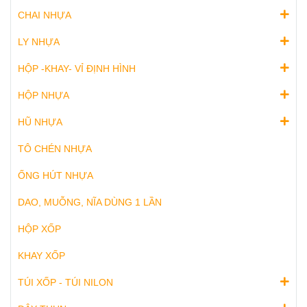
CHAI NHỰA
LY NHỰA
HỘP -KHAY- VỈ ĐỊNH HÌNH
HỘP NHỰA
HŨ NHỰA
TÔ CHÉN NHỰA
ỐNG HÚT NHỰA
DAO, MUỖNG, NĨA DÙNG 1 LẦN
HỘP XỐP
KHAY XỐP
TÚI XỐP - TÚI NILON