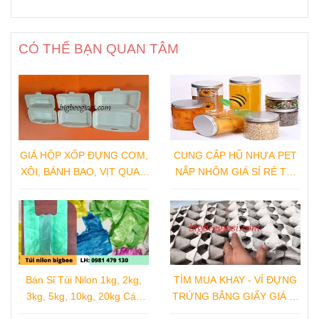
ĐI
CÓ THỂ BẠN QUAN TÂM
GIÁ HỘP XỐP ĐỰNG CƠM,
CUNG CẤP HŨ NHỰA PET
XÔI, BÁNH BAO, VỊT QUAY,
NẮP NHÔM GIÁ SỈ RẺ TẠI
GÀ QUAY TẠI NHÀ SẢN
XƯỞNG SẢN XUẤT
XUẤT
Bán Sỉ Túi Nilon 1kg, 2kg,
TÌM MUA KHAY - VỈ ĐỰNG
3kg, 5kg, 10kg, 20kg Các
TRỨNG BẰNG GIẤY GIÁ SỈ
Loại
TẠI TPHCM