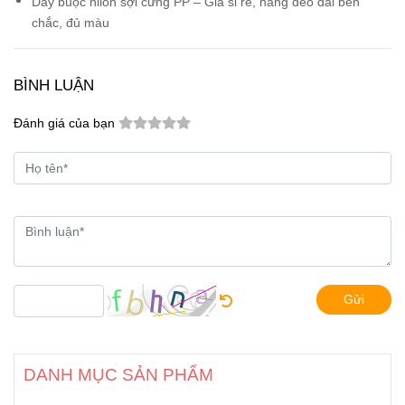
Dây buộc nilon sợi cứng PP – Giá sỉ rẻ, hàng dẻo dai bền
chắc, đủ màu
BÌNH LUẬN
Đánh giá của bạn
Gửi
DANH MỤC SẢN PHẨM