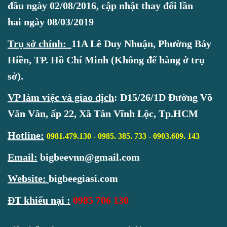
đầu ngày 02/08/2016, cập nhật thay đổi lần
hai ngày 08/03/2019
Trụ sở chính:
11A Lê Duy Nhuận, Phường Bảy
Hiền, TP. Hồ Chí Minh (Không để hàng ở trụ
sở).
VP làm việc và giao dịch
:
D15/26/1D Đường Võ
Văn Vân, ấp 22, Xã Tân Vĩnh Lộc, Tp.HCM
Hotline
:
0981.479.130 - 0985. 385. 733 -
0903.609. 143
Email:
bigbeevnn@gmail.com
Website:
bigbeegiasi.com
ĐT khiếu nại :
0985 706 130