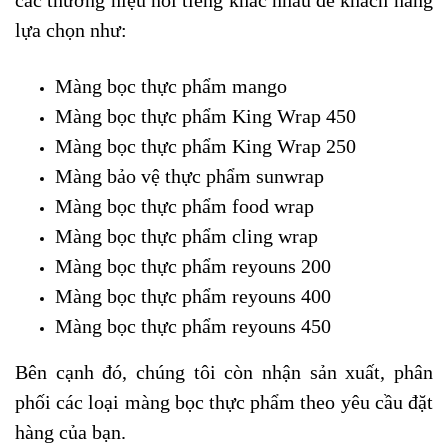
các thương hiệu
nổi tiếng
khác nhau để khách hàng
lựa chọn
như
:
M
àng bọc thực phẩm mango
M
àng bọc thực phẩm
King Wrap 450
M
àng bọc thực phẩm
King Wrap 250
M
àng bảo vệ thực phẩm sunwrap
M
àng bọc thực phẩm food wrap
M
àng bọc thực phẩm cling wrap
M
àng bọc thực phẩm reyouns 200
M
àng bọc thực phẩm reyouns
400
M
àng bọc thực phẩm reyouns
450
Bên cạnh đó, chúng tôi còn nhận sản xuất, phân
phối các loại màng bọc thực phẩm theo yêu cầu đặt
hàng của bạn.