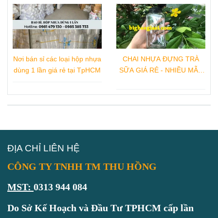
Nơi bán sỉ các loại hộp nhựa
CHAI NHỰA ĐỰNG TRÀ
dùng 1 lần giá rẻ tại TpHCM
SỮA GIÁ RẺ - NHIỀU MẪU
CHAI NHỰA ĐẸP
ĐỊA CHỈ LIÊN HỆ
CÔNG TY TNHH TM THU HỒNG
MST:
0313 944 084
Do Sở Kế Hoạch và Đầu Tư TPHCM cấp lần