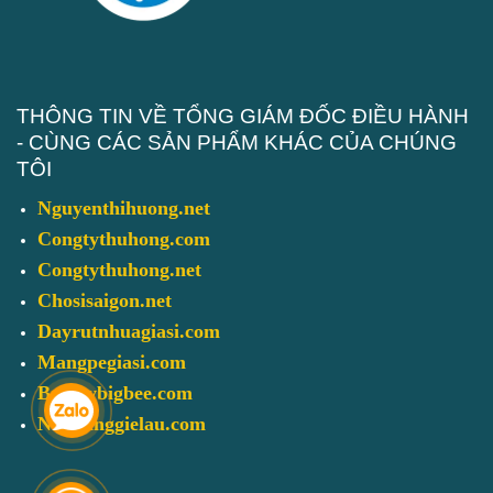
THÔNG TIN VỀ TỔNG GIÁM ĐỐC ĐIỀU HÀNH
- CÙNG CÁC SẢN PHẨM KHÁC CỦA CHÚNG
TÔI
Nguyenthihuong.net
Congtythuhong.com
Congtythuhong.net
Chosisaigon.net
Dayrutnhuagiasi.com
Mangpegiasi.com
Baotaybigbee.com
Nuhoanggielau.com