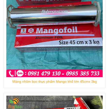
Màng bọc thực phẩm mango ST50X30 cm giá sỉ rẻ,
Màng nhôm bọc thực phẩm Mango khổ lớn 45cmx 3kg
chính hãng cho các cửa hàng
Địa chỉ cung cấp màng bọc thực phẩm
mango giá rẻ, chính hãng
.