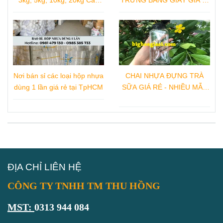
Loại
TẠI TPHCM
Nơi bán sỉ các loại hộp nhựa
CHAI NHỰA ĐỰNG TRÀ
dùng 1 lần giá rẻ tại TpHCM
SỮA GIÁ RẺ - NHIỀU MẪU
CHAI NHỰA ĐẸP
ĐỊA CHỈ LIÊN HỆ
CÔNG TY TNHH TM THU HỒNG
MST:
0313 944 084