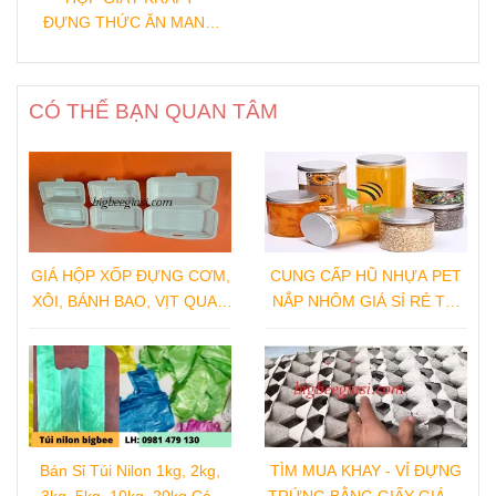
ĐỰNG THỨC ĂN MANG
ĐI
CÓ THỂ BẠN QUAN TÂM
GIÁ HỘP XỐP ĐỰNG CƠM,
CUNG CẤP HŨ NHỰA PET
XÔI, BÁNH BAO, VỊT QUAY,
NẮP NHÔM GIÁ SỈ RẺ TẠI
GÀ QUAY TẠI NHÀ SẢN
XƯỞNG SẢN XUẤT
XUẤT
Bán Sỉ Túi Nilon 1kg, 2kg,
TÌM MUA KHAY - VỈ ĐỰNG
3kg, 5kg, 10kg, 20kg Các
TRỨNG BẰNG GIẤY GIÁ SỈ