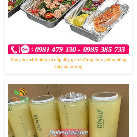
Đóng gói:
1 cuộn 1 hộp, 24 hộp/ thùng
Hạn sử dụng:
3 Năm
Sử dụng được trong lò vi sóng
Sản phẩm đạt chuẩn vệ sinh an toàn thực
phẩm.
Khay bạc chữ nhật có nắp đậy giá rẻ đựng thực phẩm dùng
khi nầu nướng