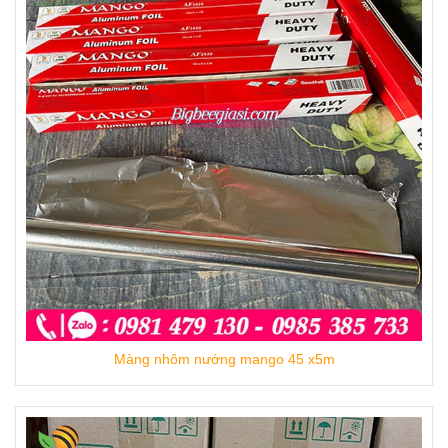
Để không mua nhầm phải hàng giả hàng nhái
kém chất lượng, quý khách nên tìm đến
những cơ sở uy tín nhất để mua màng bọc
thực phẩm.
Công Ty TNHH TM Thu Hồng chuyên cung
cấp và phân phối hàng các loại màng bọc đến
từ những thương hiệu nổi tiếng trên thị
trường hiện nay.
Chúng tôi nhập trực tiếp màng bọc từ những
thương hiệu uy tín trên thị trường như
Màng nhôm nướng mango 45 x5m
Mango, Ringo, King wrap, Ecook, Queen,
Reyouns… nên đảm bảo giá bán buôn tốt nhất
thị trường.