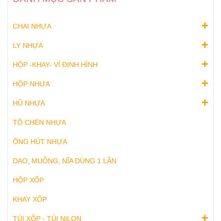
CHAI NHỰA
LY NHỰA
HỘP -KHAY- VỈ ĐỊNH HÌNH
HỘP NHỰA
HŨ NHỰA
TÔ CHÉN NHỰA
ỐNG HÚT NHỰA
DAO, MUỖNG, NĨA DÙNG 1 LẦN
HỘP XỐP
KHAY XỐP
TÚI XỐP - TÚI NILON