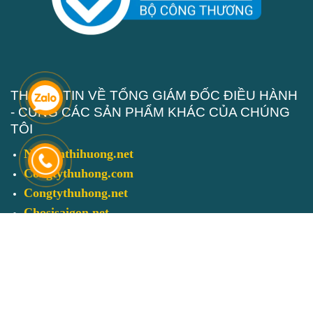
THÔNG TIN VỀ TỔNG GIÁM ĐỐC ĐIỀU HÀNH
- CÙNG CÁC SẢN PHẨM KHÁC CỦA CHÚNG
TÔI
Nguyenthihuong.net
Congtythuhong.com
Congtythuhong.net
Chosisaigon.net
Dayrutnhuagiasi.com
Mangpegiasi.com
Baotaybigbee.com
Nuhoanggielau.com