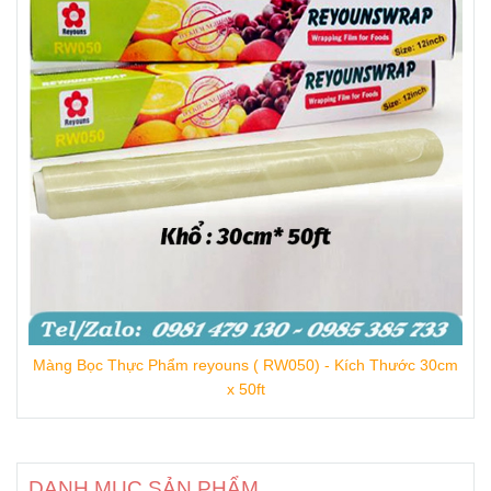
Màng Bọc Thực Phẩm reyouns ( RW050) - Kích Thước 30cm
x 50ft
DANH MỤC SẢN PHẨM