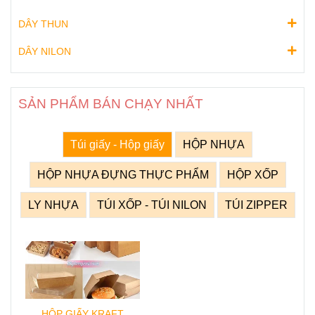
DÂY THUN
DÂY NILON
SẢN PHẨM BÁN CHẠY NHẤT
Túi giấy - Hộp giấy
HỘP NHỰA
HỘP NHỰA ĐỰNG THỰC PHẨM
HỘP XỐP
LY NHỰA
TÚI XỐP - TÚI NILON
TÚI ZIPPER
HỘP GIẤY KRAFT