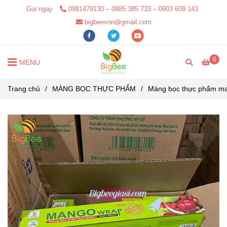
Gọi ngay
0981479130 – 0985 385 733 – 0903 609 143
bigbeevnn@gmail.com
0
MENU
Trang chủ
/
MÀNG BỌC THỰC PHẨM
/
Màng bọc thực phẩm m