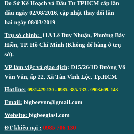
Do Sở Kế Hoạch và Đầu Tư TPHCM cấp lần
đầu ngày 02/08/2016, cập nhật thay đổi lần
hai ngày 08/03/2019
Trụ sở chính:
11A Lê Duy Nhuận, Phường Bảy
Hiền, TP. Hồ Chí Minh (Không để hàng ở trụ
sở).
VP làm việc và giao dịch
:
D15/26/1D Đường Võ
Văn Vân, ấp 22, Xã Tân Vĩnh Lộc, Tp.HCM
Hotline
:
0981.479.130 - 0985. 385. 733 -
0903.609. 143
Email:
bigbeevnn@gmail.com
Website:
bigbeegiasi.com
ĐT khiếu nại :
0985 706 130