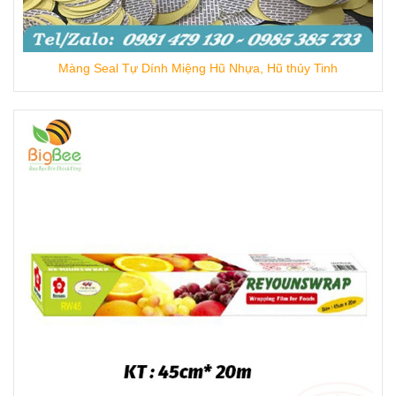
Màng Seal Tự Dính Miệng Hũ Nhựa, Hũ thủy Tinh