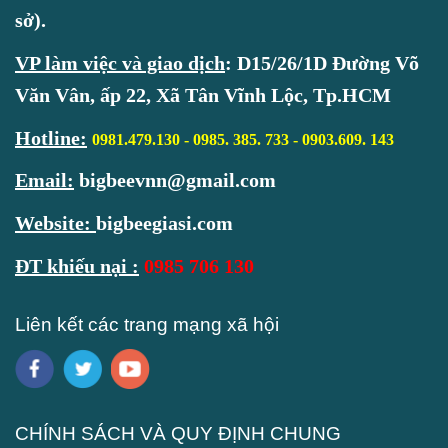
sở).
VP làm việc và giao dịch
:
D15/26/1D Đường Võ
Văn Vân, ấp 22, Xã Tân Vĩnh Lộc, Tp.HCM
Hotline
:
0981.479.130 - 0985. 385. 733 -
0903.609. 143
Email:
bigbeevnn@gmail.com
Website:
bigbeegiasi.com
ĐT khiếu nại :
0985 706 130
Liên kết các trang mạng xã hội
CHÍNH SÁCH VÀ QUY ĐỊNH CHUNG