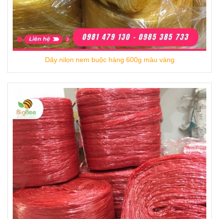
>>> Xem thêm:
Dây nilon kẽm cứng
Thu Hồng mong muốn mang lại sự hài lòng
tốt nhất đến mọi khách hàng!
Dây nilon nem buộc hàng 600g màu vàng
Mọi chi tiết xin liên hệ:
Công ty TNHH TM Thu Hồng
Website: bigbeegiasi.com
Hotline:
0981 479 130 – 0985 385 733 - 0903
609 143.
Văn phòng giao dịch, làm việc: D15/26/1A
đường Võ Văn Vân, ấp 4B, xã Vĩnh Lộc B,
Huyện Bình Chánh, Hồ Chí Minh.