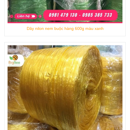
định
,
cung cấp
đa dạng đầy đủ các mặt hàng
như
dây nilon ống, dây
nem,
dây nilon kẽm
khô
, Dây nilon Đài Loan...
Dây nilon nem buộc hàng 600g màu xanh
Khi Khách hàng mua sỉ số lượng lớn được
hưởng chính sách chiết khấu cao, hoặc giảm
giá trực tiếp vào đơn hàng.
Chúng tôi giao hàng tận nơi, miễn phí vận
chuyển tại TpHCM, Ship Toàn Quốc qua hệ
thống chành xe uy tín.
Qúy khách cần mua sỉ dây nilon kẽm mềm giá
rẻ đủ màu xanh, đỏ, vàng, đen hãy liên hệ
ngay cho Thu Hồng để được tư vấn chi tiết về
giá, mẫu mã.