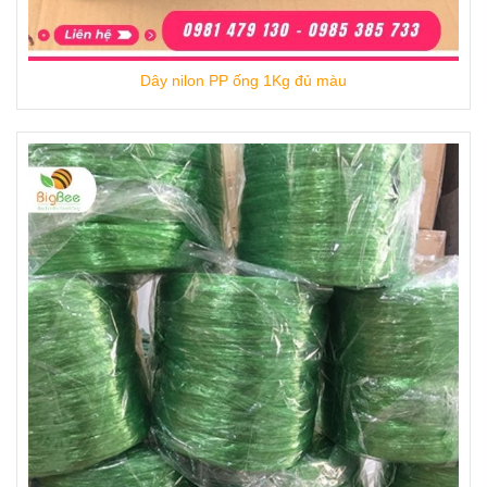
Dây nilon PP ống 1Kg đủ màu
Mua Dây nilon kẽm sợi mềm dai bán 10kg/
kiện giá cực rẻ tại Thu Hồng
Thu Hồng chuyên sản xuất và cung cấp
dây
ni
lông giá rẻ đủ loại, nhiều màu với mức
tận
gốc, không qua trung gian.
Nguồn
Dây nilon Thu Hồng
luôn
đảm bảo ổn