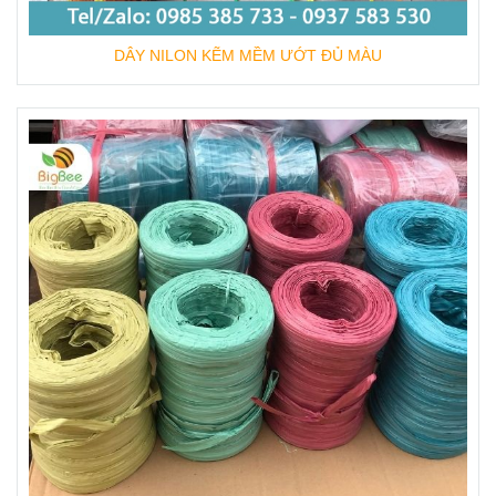
DÂY NILON KẼM MỀM ƯỚT ĐỦ MÀU