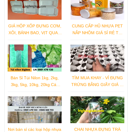
GIÁ HỘP XỐP ĐỰNG CƠM,
CUNG CẤP HŨ NHỰA PET
XÔI, BÁNH BAO, VỊT QUAY,
NẮP NHÔM GIÁ SỈ RẺ TẠI
GÀ QUAY TẠI NHÀ SẢN
XƯỞNG SẢN XUẤT
XUẤT
Bán Sỉ Túi Nilon 1kg, 2kg,
TÌM MUA KHAY - VỈ ĐỰNG
3kg, 5kg, 10kg, 20kg Các
TRỨNG BẰNG GIẤY GIÁ SỈ
Loại
TẠI TPHCM
Nơi bán sỉ các loại hộp nhựa
CHAI NHỰA ĐỰNG TRÀ