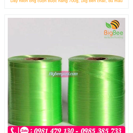
Dây nilon ống cuộn buộc hàng 700g, 1kg bền chắc, đủ màu
Ưu điểm Dây nilon kẽm sợi mềm 10kg/
kiện
Dây nilon kẽm mềm được sản xuất từ
nhựa PP loại 1, an toàn với sức khỏe
người dùng.
Dây có nhiều màu bóng đẹp, không bị ra
màu, không dính màu vào thực phẩm hay
hàng hóa.
Kết cấu dây mềm, chắc chắn, bền dẻo, có
thể sử dụng để buộc được hàng hóa nặng
như vật liệu xây dựng, đồ gỗ, hàng gốm