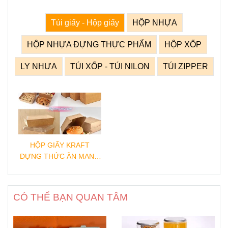
Túi giấy - Hộp giấy
HỘP NHỰA
HỘP NHỰA ĐỰNG THỰC PHẨM
HỘP XỐP
LY NHỰA
TÚI XỐP - TÚI NILON
TÚI ZIPPER
HỘP GIẤY KRAFT
ĐỰNG THỨC ĂN MANG
ĐI
CÓ THỂ BẠN QUAN TÂM