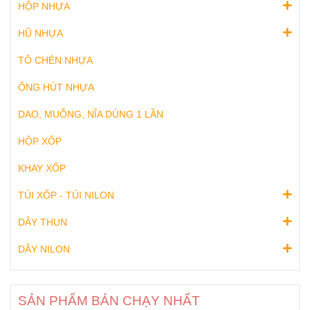
HỘP NHỰA
HŨ NHỰA
TÔ CHÉN NHỰA
ỐNG HÚT NHỰA
DAO, MUỖNG, NĨA DÙNG 1 LẦN
HỘP XỐP
KHAY XỐP
TÚI XỐP - TÚI NILON
DÂY THUN
DÂY NILON
SẢN PHẨM BÁN CHẠY NHẤT