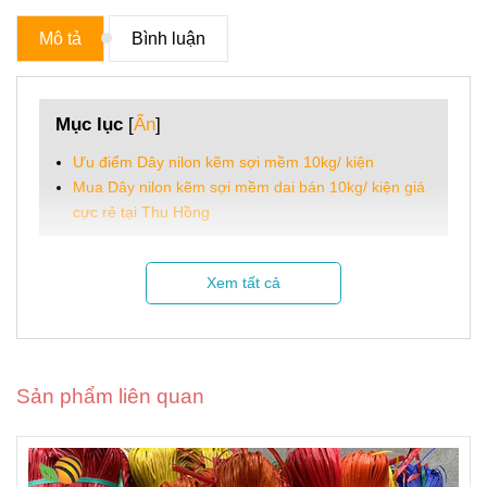
Mô tả
Bình luận
Mục lục
[
Ẩn
]
Ưu điểm Dây nilon kẽm sợi mềm 10kg/ kiện
Mua Dây nilon kẽm sợi mềm dai bán 10kg/ kiện giá
cực rẻ tại Thu Hồng
Thông tin sản phẩm
Xem tất cả
Chất liệu: Nhựa PP
Kích thước: Rộng 2cm – 3CM, dài 2.5m đến
Sản phẩm liên quan
3m6/ sợi.
Đóng gói: 1kg/ bó nhỏ , 10bó nhỏ/ kiện hoặc
theo yêu cầu