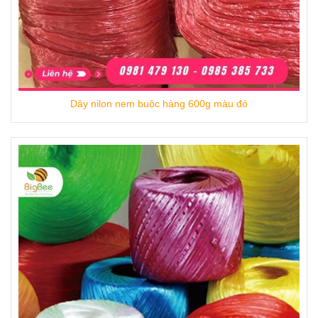
Trụ sở chính: 11A Lê Duy Nhuận, P12, Quận
Tân Bình, Hồ Chí Minh
Email: bigbeevnn@gmail.com
Dây nilon nem buộc hàng 600g màu đỏ