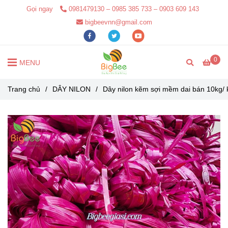
Gọi ngay
0981479130 – 0985 385 733 – 0903 609 143
bigbeevnn@gmail.com
0
MENU
Trang chủ
/
DÂY NILON
/
Dây nilon kẽm sợi mềm dai bán 10kg/ k