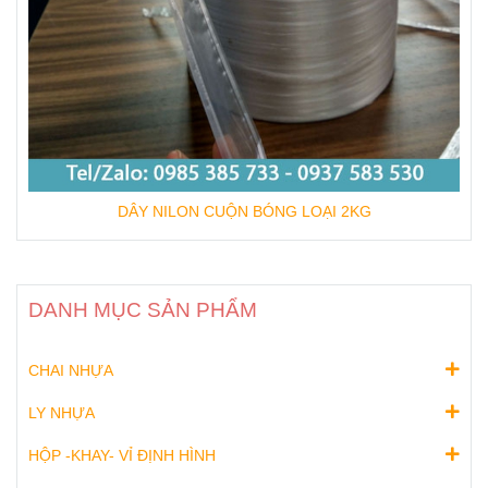
DÂY NILON CUỘN BÓNG LOẠI 2KG
DANH MỤC SẢN PHẨM
CHAI NHỰA
LY NHỰA
HỘP -KHAY- VỈ ĐỊNH HÌNH