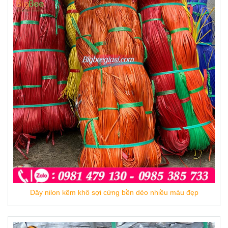
Màu sắc: đen, vàng, xanh lá, xanh dương,
vàng.
Công dụng: Dùng để buộc miệng bao, buộc
hàng hóa, thực phẩm, đồ dùng, cây trồng, ,
buộc cua ghẹ, buộc đồ gốm sứ, thùng
carton…
Dây nilon kẽm khô sợi cứng bền dẻo nhiều màu đẹp