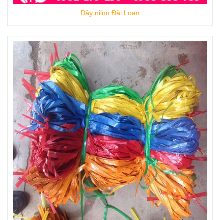
sứ, cây trồng
Dây nilon Đài Loan
Bản dây to, mềm , sử dụng linh hoạt
dùng đến đâu cắt đến đó hoặc xé nhỏ sợi
ra dùng.
Quy trình sản xuất dây ni lông thân
thiện, không ô nhiễm môi trường.
Quy cách Đóng gói linh hoạt theo nhu
cầu sử dụng.